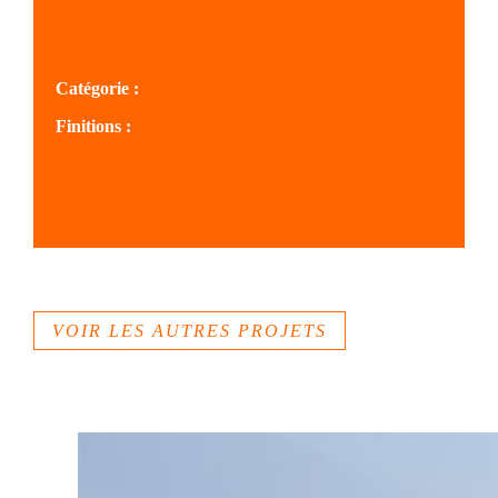
SOLS SAVOIE
Catégorie :
Finitions :
Béton désactivé
Béton lissé
Béton poché
Béton sablé
VOIR LES AUTRES PROJETS