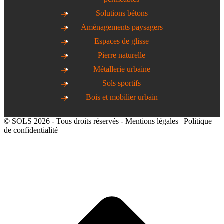
Solutions bétons
Aménagements paysagers
Espaces de glisse
Pierre naturelle
Métallerie urbaine
Sols sportifs
Bois et mobilier urbain
© SOLS 2026 - Tous droits réservés -
Mentions légales
|
Politique
de confidentialité