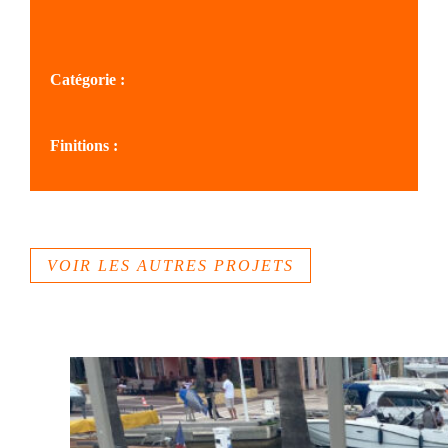
SOLS AZUR
Catégorie :
Cheminements, quais, berges
Finitions :
VOIR LES AUTRES PROJETS