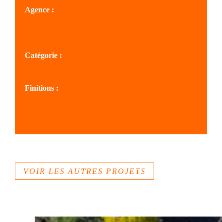
Agence :
SOLS AQUITAINE
Catégorie :
Cœurs de villages, villes
Finitions :
Béton désactivé
Béton peluché
Béton sablé
VOIR LES AUTRES PROJETS