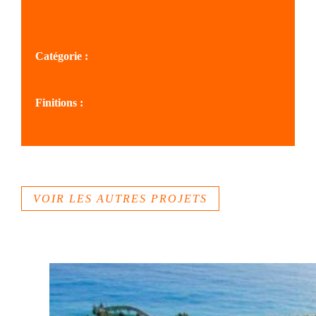
SOLS AZUR
Catégorie :
Sites culturels, musées
Finitions :
Béton sablé
VOIR LES AUTRES PROJETS