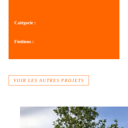
SOLS AZUR
Catégorie :
Particuliers
Finitions :
Béton désactivé
VOIR LES AUTRES PROJETS