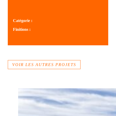
SOLS AQUITAINE
Catégorie :
Finitions :
Béton taloché
VOIR LES AUTRES PROJETS