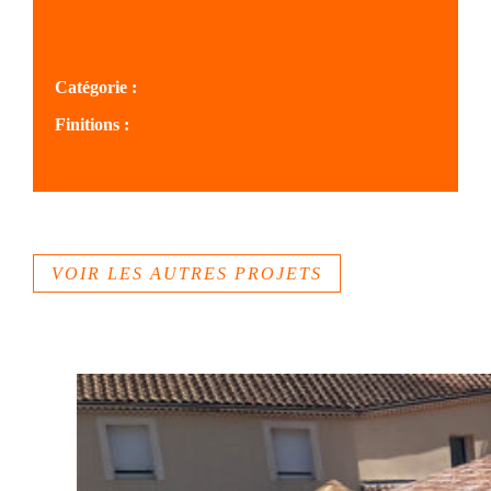
SOLS VALLÉE DU RHONE
Catégorie :
Finitions :
Béton imprimé
VOIR LES AUTRES PROJETS