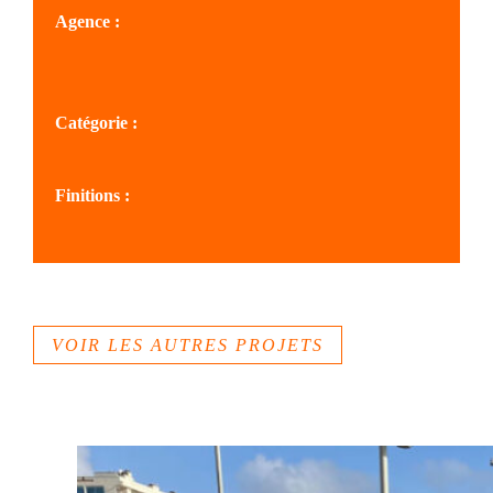
Agence :
SOLS MÉDITERRANÉE
Catégorie :
Cheminements, quais, berges
Finitions :
Béton lissé
VOIR LES AUTRES PROJETS