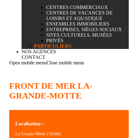
CENTRES COMMERCIAUX
CENTRES DE VACANCES DE
LOISIRS ET AQUATIQUE
ENSEMBLES IMMOBILIERS
ENTREPRISES, SIÈGES SOCIAUX
SITES CULTURELS, MUSÉES
PRIVÉS
PARTICULIERS
NOS AGENCES
CONTACT
Open mobile menu
Close mobile menu
FRONT DE MER LA-
GRANDE-MOTTE
Localisation :
La Grande-Motte (34344)