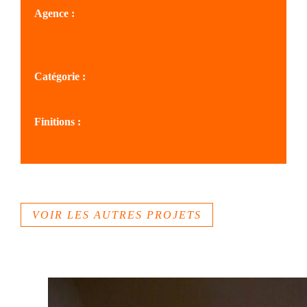
Agence :
SOLS SAVOIE
Catégorie :
Sites prestigieux, classés
Finitions :
Béton imprimé
VOIR LES AUTRES PROJETS