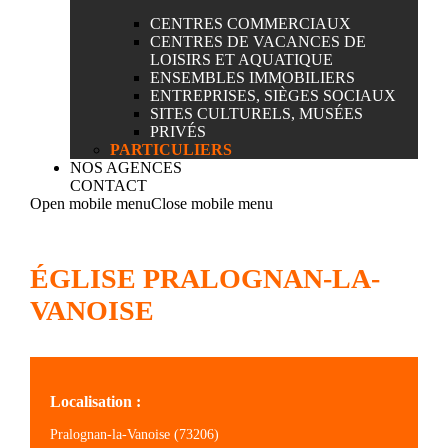
CENTRES COMMERCIAUX
CENTRES DE VACANCES DE
LOISIRS ET AQUATIQUE
ENSEMBLES IMMOBILIERS
ENTREPRISES, SIÈGES SOCIAUX
SITES CULTURELS, MUSÉES
PRIVÉS
PARTICULIERS
NOS AGENCES
CONTACT
Open mobile menu
Close mobile menu
ÉGLISE PRALOGNAN-LA-
VANOISE
Localisation :
Pralognan-la-Vanoise (73206)