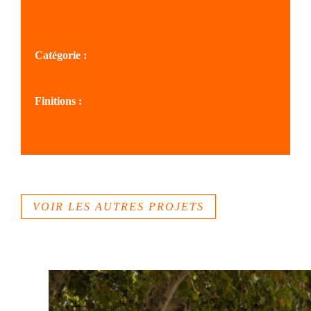
SOLS MÉDITERRANÉE
Catégorie :
Cœurs de villages, villes
Finitions :
Béton désactivé
Béton gommé
VOIR LES AUTRES PROJETS