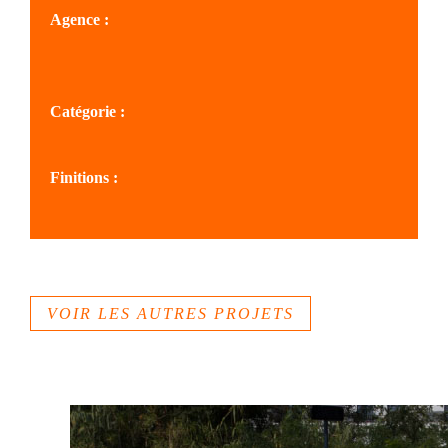
Agence :
SOLS PROVENCE
Catégorie :
Voies verte
Finitions :
Béton drainant
VOIR LES AUTRES PROJETS