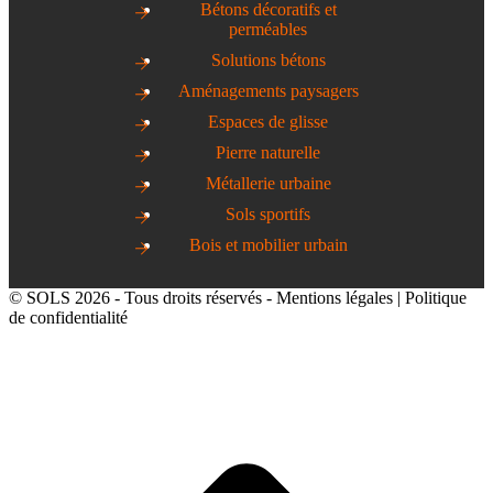
Bétons décoratifs et
perméables
Solutions bétons
Aménagements paysagers
Espaces de glisse
Pierre naturelle
Métallerie urbaine
Sols sportifs
Bois et mobilier urbain
© SOLS 2026 - Tous droits réservés -
Mentions légales
|
Politique
de confidentialité