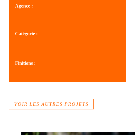
Agence :
SOLS MÉDITERRANÉE
Catégorie :
Espaces publics
Aménagement urbain
Cœurs de villages, villes
Finitions :
Béton bouchardé
VOIR LES AUTRES PROJETS